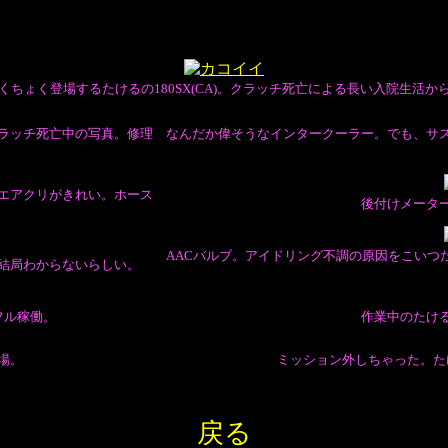
くちょく登場するたけるの180SX(CA)。クラッチ死亡による長い入院生活か
ラッチ死亡中の写真。修理
なんだか偉そうなインタークーラー。でも、サ
エアクリがきれい。ホース
後付けメータ
AACバルブ。アイドリング不調の原因をこいつ
結局わからないらしい。
フル稼働。
作業中のたけ
場。
ミッション外しちゃった。た
戻る