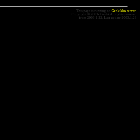
This page is running on
Genkikko server
.
Copyright © 2003- Genki.All rights reserved.
from 2003.1.22. Last update:2003.1.23.