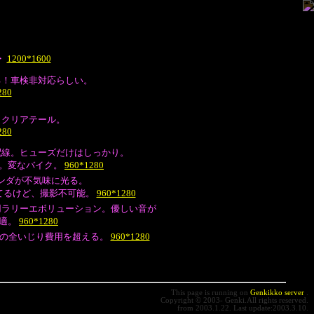
・
1200*1600
る！車検非対応らしい。
280
。クリアテール。
280
配線。ヒューズだけはしっかり。
。変なバイク。
960*1280
リンダが不気味に光る。
てるけど、撮影不可能。
960*1280
用ラリーエボリューション。優しい音が
最適。
960*1280
Rの全いじり費用を超える。
960*1280
This page is running on
Genkikko server
.
Copyright © 2003- Genki.All rights reserved.
from 2003.1.22. Last update:2003.3.10.